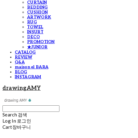
CURTAIN
BEDDING
CUSHION
ARTWORK
RUG
TOWEL
INSURT
DECO
PROMOTION
★JUNIOR
CATALOG
REVIEW
Q&A
maison el BARA
BLOG
INSTAGRAM
drawingAMY
Search
검색
Log In
로그인
Cart
장바구니