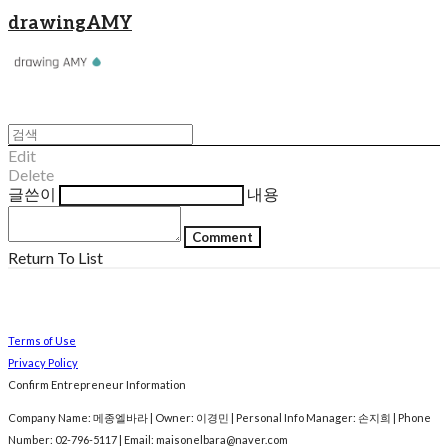
drawingAMY
Edit
Delete
글쓴이
내용
Comment
Return To List
Terms of Use
Privacy Policy
Confirm Entrepreneur Information
Company Name: 메종엘바라 | Owner: 이경민 | Personal Info Manager: 손지희 | Phone
Number: 02-796-5117 | Email: maisonelbara@naver.com