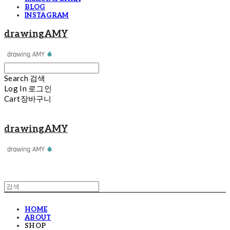
BLOG
INSTAGRAM
drawingAMY
Search
검색
Log In
로그인
Cart
장바구니
drawingAMY
HOME
ABOUT
SHOP