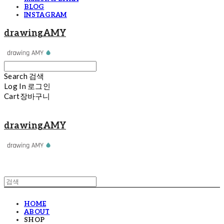
BLOG
INSTAGRAM
drawingAMY
Search
검색
Log In
로그인
Cart
장바구니
drawingAMY
HOME
ABOUT
SHOP