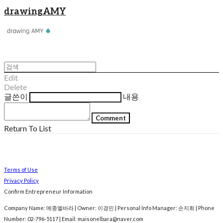
drawingAMY
Edit
Delete
글쓴이
내용
Comment
Return To List
Terms of Use
Privacy Policy
Confirm Entrepreneur Information
Company Name: 메종엘바라 | Owner: 이경민 | Personal Info Manager: 손지희 | Phone
Number: 02-796-5117 | Email: maisonelbara@naver.com