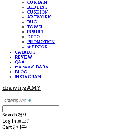
CURTAIN
BEDDING
CUSHION
ARTWORK
RUG
TOWEL
INSURT
DECO
PROMOTION
★JUNIOR
CATALOG
REVIEW
Q&A
maison el BARA
BLOG
INSTAGRAM
drawingAMY
Search
검색
Log In
로그인
Cart
장바구니