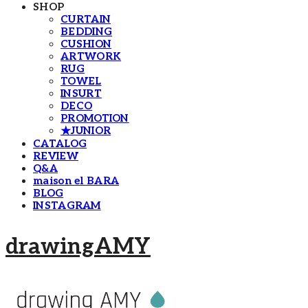
SHOP
CURTAIN
BEDDING
CUSHION
ARTWORK
RUG
TOWEL
INSURT
DECO
PROMOTION
★JUNIOR
CATALOG
REVIEW
Q&A
maison el BARA
BLOG
INSTAGRAM
drawingAMY