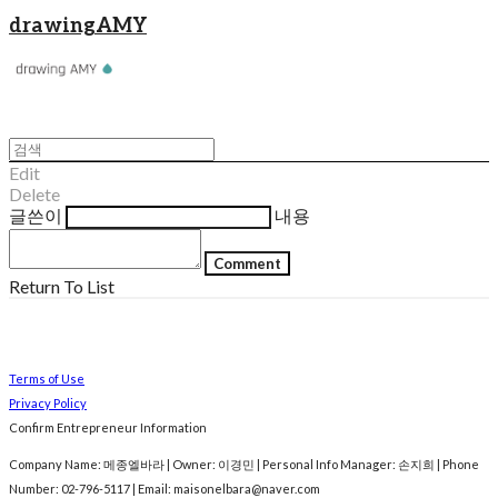
drawingAMY
Edit
Delete
글쓴이
내용
Comment
Return To List
Terms of Use
Privacy Policy
Confirm Entrepreneur Information
Company Name: 메종엘바라 | Owner: 이경민 | Personal Info Manager: 손지희 | Phone
Number: 02-796-5117 | Email: maisonelbara@naver.com