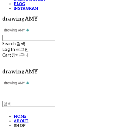
BLOG
INSTAGRAM
drawingAMY
Search
검색
Log In
로그인
Cart
장바구니
drawingAMY
HOME
ABOUT
SHOP