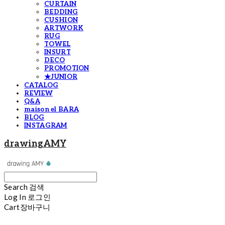
CURTAIN
BEDDING
CUSHION
ARTWORK
RUG
TOWEL
INSURT
DECO
PROMOTION
★JUNIOR
CATALOG
REVIEW
Q&A
maison el BARA
BLOG
INSTAGRAM
drawingAMY
Search
검색
Log In
로그인
Cart
장바구니