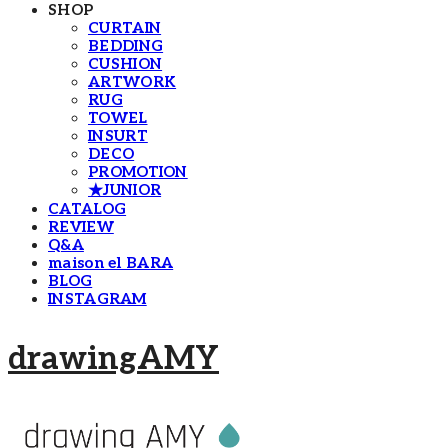
SHOP
CURTAIN
BEDDING
CUSHION
ARTWORK
RUG
TOWEL
INSURT
DECO
PROMOTION
★JUNIOR
CATALOG
REVIEW
Q&A
maison el BARA
BLOG
INSTAGRAM
drawingAMY