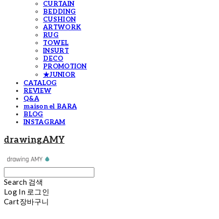
CURTAIN
BEDDING
CUSHION
ARTWORK
RUG
TOWEL
INSURT
DECO
PROMOTION
★JUNIOR
CATALOG
REVIEW
Q&A
maison el BARA
BLOG
INSTAGRAM
drawingAMY
Search
검색
Log In
로그인
Cart
장바구니