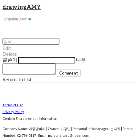
drawingAMY
Edit
Delete
글쓴이
내용
Comment
Return To List
Terms of Use
Privacy Policy
Confirm Entrepreneur Information
Company Name: 메종엘바라 | Owner: 이경민 | Personal Info Manager: 손지희 | Phone
Number: 02-796-5117 | Email: maisonelbara@naver.com