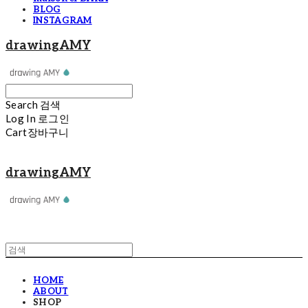
BLOG
INSTAGRAM
drawingAMY
Search
검색
Log In
로그인
Cart
장바구니
drawingAMY
HOME
ABOUT
SHOP