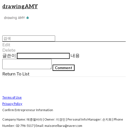
drawingAMY
Edit
Delete
글쓴이
내용
Comment
Return To List
Terms of Use
Privacy Policy
Confirm Entrepreneur Information
Company Name: 메종엘바라 | Owner: 이경민 | Personal Info Manager: 손지희 | Phone
Number: 02-796-5117 | Email: maisonelbara@naver.com