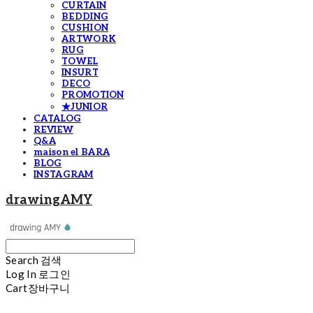
CURTAIN
BEDDING
CUSHION
ARTWORK
RUG
TOWEL
INSURT
DECO
PROMOTION
★JUNIOR
CATALOG
REVIEW
Q&A
maison el BARA
BLOG
INSTAGRAM
drawingAMY
Search
검색
Log In
로그인
Cart
장바구니