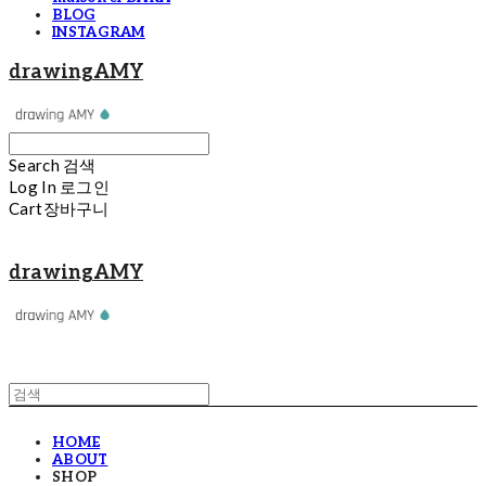
BLOG
INSTAGRAM
drawingAMY
Search
검색
Log In
로그인
Cart
장바구니
drawingAMY
HOME
ABOUT
SHOP