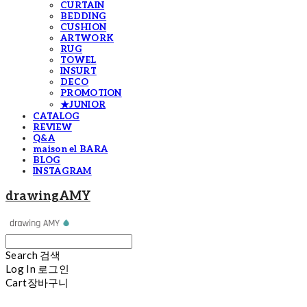
CURTAIN
BEDDING
CUSHION
ARTWORK
RUG
TOWEL
INSURT
DECO
PROMOTION
★JUNIOR
CATALOG
REVIEW
Q&A
maison el BARA
BLOG
INSTAGRAM
drawingAMY
Search
검색
Log In
로그인
Cart
장바구니