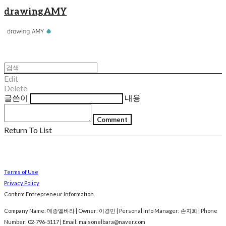
drawingAMY
Edit
Delete
글쓴이
내용
Comment
Return To List
Terms of Use
Privacy Policy
Confirm Entrepreneur Information
Company Name: 메종엘바라 | Owner: 이경민 | Personal Info Manager: 손지희 | Phone
Number: 02-796-5117 | Email: maisonelbara@naver.com