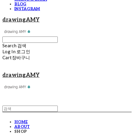
BLOG
INSTAGRAM
drawingAMY
Search
검색
Log In
로그인
Cart
장바구니
drawingAMY
HOME
ABOUT
SHOP